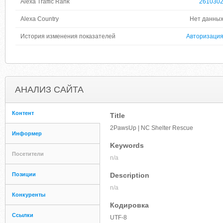
Alexa Traffic Rank
261030
Alexa Country
Нет данны
История изменения показателей
Авторизаци
АНАЛИЗ САЙТА
Контент
Title
2PawsUp | NC Shelter Rescue
Информер
Keywords
Посетители
n/a
Позиции
Description
n/a
Конкуренты
Кодировка
Ссылки
UTF-8