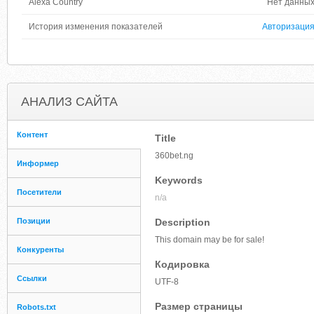
Alexa Country
Нет данны
История изменения показателей
Авторизаци
АНАЛИЗ САЙТА
Контент
Title
360bet.ng
Информер
Keywords
Посетители
n/a
Позиции
Description
This domain may be for sale!
Конкуренты
Кодировка
Ссылки
UTF-8
Размер страницы
Robots.txt