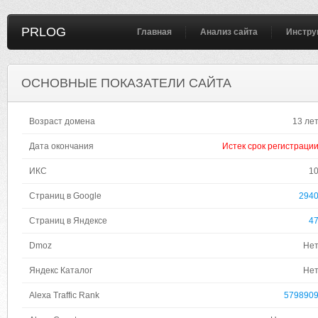
PRLOG
Главная
Анализ сайта
Инстру
ОСНОВНЫЕ ПОКАЗАТЕЛИ САЙТА
Возраст домена
13 ле
Дата окончания
Истек срок регистраци
ИКС
1
Страниц в Google
294
Страниц в Яндексе
4
Dmoz
Не
Яндекс Каталог
Не
Alexa Traffic Rank
579890