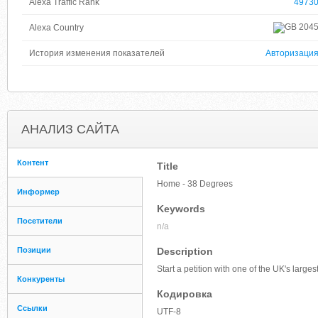
Alexa Traffic Rank
4973
204
Alexa Country
История изменения показателей
Авторизаци
АНАЛИЗ САЙТА
Контент
Title
Home - 38 Degrees
Информер
Keywords
Посетители
n/a
Позиции
Description
Start a petition with one of the UK's lar
Конкуренты
Кодировка
Ссылки
UTF-8