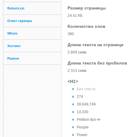
Размер страницы
Robots.txt
24.41 КБ
Ответ сервера
Количество слов
Whois
390
Длина текста на странице
Хостинг
2 809 симв.
Разное
Длина текста без пробелов
2 313 симв.
<H1>
Без текста
274
39,649,749
14,330
Petition tips ✏️
People
Power