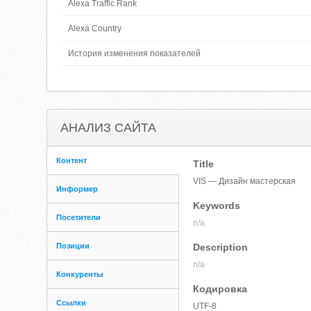
Alexa Traffic Rank
Alexa Country
История изменения показателей
АНАЛИЗ САЙТА
Контент
Title
VIS — Дизайн мастерская
Информер
Keywords
Посетители
n/a
Позиции
Description
n/a
Конкуренты
Кодировка
Ссылки
UTF-8