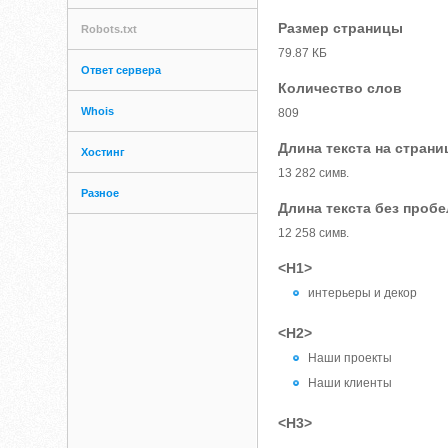
Размер страницы
Robots.txt
79.87 КБ
Ответ сервера
Количество слов
Whois
809
Длина текста на страни
Хостинг
13 282 симв.
Разное
Длина текста без проб
12 258 симв.
<H1>
интерьеры и декор
<H2>
Наши проекты
Наши клиенты
<H3>