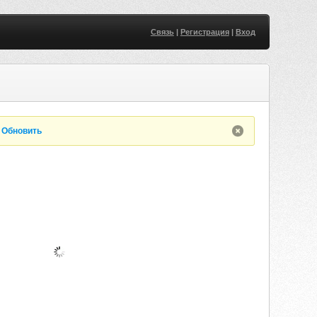
Связь
|
Регистрация
|
Вход
.
Обновить