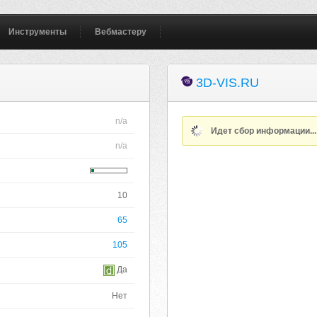
Инструменты
Вебмастеру
3D-VIS.RU
n/a
Идет сбор информации..
n/a
10
65
105
Да
Нет