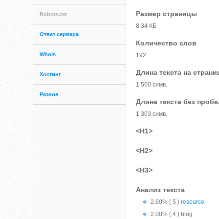
Размер страницы
Robots.txt
8.34 КБ
Ответ сервера
Количество слов
Whois
192
Длина текста на страни
Хостинг
1 560 симв.
Разное
Длина текста без проб
1 303 симв.
<H1>
<H2>
<H3>
Анализ текста
2.60% ( 5 )
resource
2.08% ( 4 ) blog