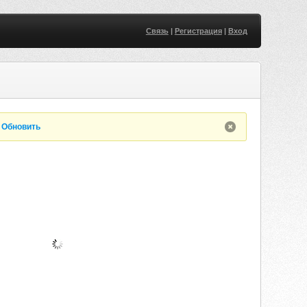
Связь
|
Регистрация
|
Вход
.
Обновить