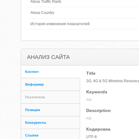
Alexa Traffic Rank
Alexa Country
История изменения показателей
АНАЛИЗ САЙТА
Контент
Title
3G, 4G & 5G Wireless Resource
Информер
Keywords
Посетители
n/a
Позиции
Description
n/a
Конкуренты
Кодировка
Ссылки
UTF-8