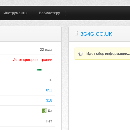
Инструменты
Вебмастеру
3G4G.CO.UK
22 года
Идет сбор информации..
Истек срок регистрации
10
851
318
Да
Нет