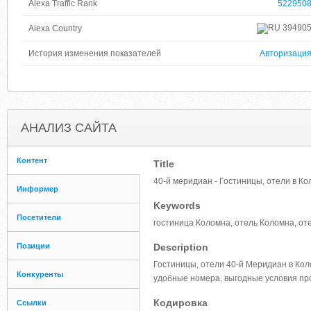
Alexa Traffic Rank
522950
39490
Alexa Country
История изменения показателей
Авторизаци
АНАЛИЗ САЙТА
Контент
Title
40-й меридиан - Гостиницы, отели в К
Информер
Keywords
Посетители
гостиница Коломна, отель Коломна, от
Позиции
Description
Гостиницы, отели 40-й Меридиан в Кол
Конкуренты
удобные номера, выгодные условия пр
Кодировка
Ссылки