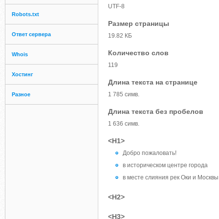
UTF-8
Robots.txt
Размер страницы
Ответ сервера
19.82 КБ
Количество слов
Whois
119
Хостинг
Длина текста на странице
1 785 симв.
Разное
Длина текста без пробелов
1 636 симв.
<H1>
Добро пожаловать!
в историческом центре города
в месте слияния рек Оки и Москвы
<H2>
<H3>