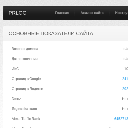
PRLOG
Главная
Анализ сайта
Инстру
ОСНОВНЫЕ ПОКАЗАТЕЛИ САЙТА
Возраст домена
n/
Дата окончания
n/
ИКС
1
Страниц в Google
24
Страниц в Яндексе
29
Dmoz
Не
Яндекс Каталог
Не
Alexa Traffic Rank
645271