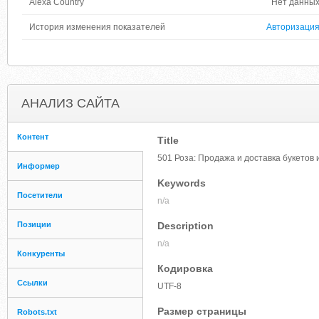
Alexa Country
Нет данны
История изменения показателей
Авторизаци
АНАЛИЗ САЙТА
Контент
Title
501 Роза: Продажа и доставка букетов 
Информер
Keywords
Посетители
n/a
Позиции
Description
n/a
Конкуренты
Кодировка
Ссылки
UTF-8
Размер страницы
Robots.txt