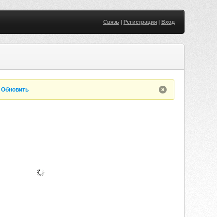
Связь
|
Регистрация
|
Вход
.
Обновить