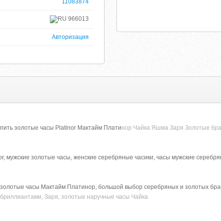
11083874
966013
Авторизация
Купить золотые часы Platinor Мактайм Плати
нор Чайка Яшма Заря Золотые бра
or, мужские золотые часы, женские серебряные часики, часы мужские серебр
 золотые часы Мактайм Платинор, большой выбор серебряных и золотых брасл
 с бриллиантами, Заря, золотые наручные часы Чайка