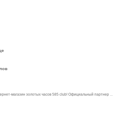
це
елов
ернет-магазин золотых часов 585 club! Официальный партнер ...