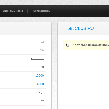
Инструменты
Вебмастеру
585CLUB.RU
n/a
Идет сбор информации..
n/a
20
10500
4000
Нет
Нет