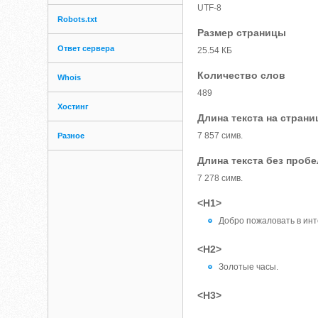
UTF-8
Robots.txt
Размер страницы
Ответ сервера
25.54 КБ
Количество слов
Whois
489
Хостинг
Длина текста на страни
7 857 симв.
Разное
Длина текста без проб
7 278 симв.
<H1>
Добро пожаловать в инт
<H2>
Золотые часы.
<H3>