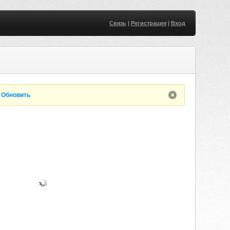
Связь
|
Регистрация
|
Вход
.
Обновить