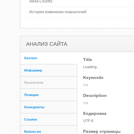
Alexa Country
История изменения показателей
АНАЛИЗ САЙТА
Контент
Title
Loading...
Информер
Keywords
Посетители
n/a
Позиции
Description
n/a
Конкуренты
Кодировка
Ссылки
UTF-8
Размер страницы
Robots.txt