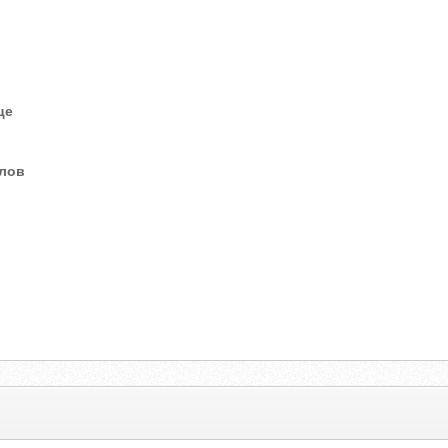
це
елов