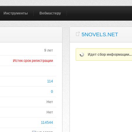
Инструменты
Вебмастеру
5NOVELS.NET
9 лет
Идет сбор информации..
Истек срок регистрации
114
0
Нет
Нет
114544