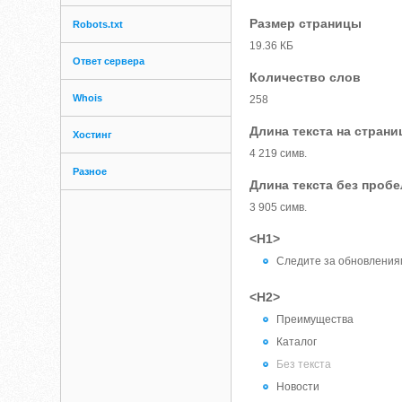
Размер страницы
Robots.txt
19.36 КБ
Ответ сервера
Количество слов
Whois
258
Длина текста на страни
Хостинг
4 219 симв.
Разное
Длина текста без проб
3 905 симв.
<H1>
Следите за обновлениям
<H2>
Преимущества
Каталог
Без текста
Новости