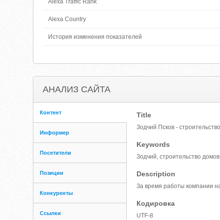
Alexa Traffic Rank
Alexa Country
История изменения показателей
АНАЛИЗ САЙТА
Контент
Title
Зодчий Псков - строительств
Информер
Keywords
Посетители
Зодчий, строительство домов
Позиции
Description
За время работы компании на
Конкуренты
Кодировка
Ссылки
UTF-8