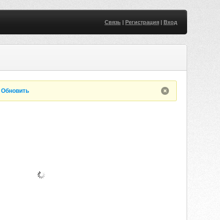
Связь
|
Регистрация
|
Вход
.
Обновить