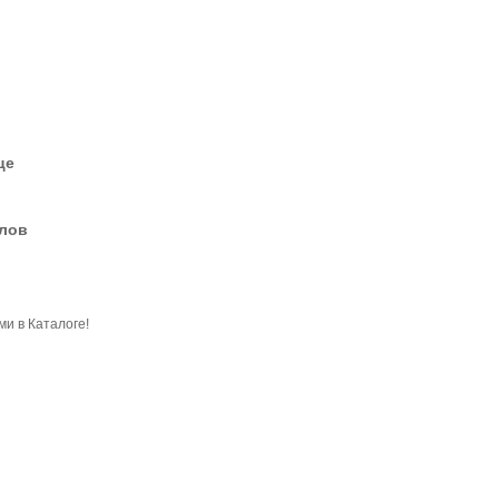
це
елов
и в Каталоге!