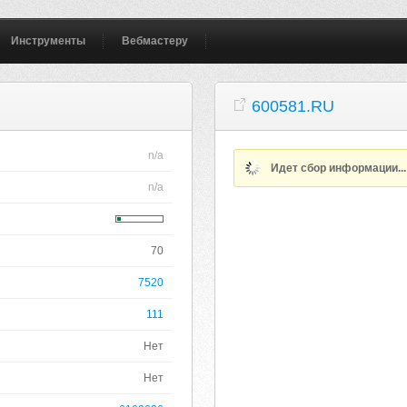
Инструменты
Вебмастеру
600581.RU
n/a
Идет сбор информации..
n/a
70
7520
111
Нет
Нет