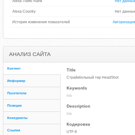
Alexa Traffic Rank
Нет данны
Alexa Country
Нет данны
История изменения показателей
Авторизаци
АНАЛИЗ САЙТА
Контент
Title
Страйкбольный тир HeadShot
Информер
Keywords
Посетители
n/a
Позиции
Description
n/a
Конкуренты
Кодировка
Ссылки
UTF-8