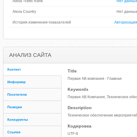
Alexa Traffic Rank
Нет данны
Alexa Country
Нет данны
История изменения показателей
Авторизаци
АНАЛИЗ САЙТА
Контент
Title
Первая АВ компания - Главная
Информер
Keywords
Посетители
Первая АВ Компания, Техническое обе
Позиции
Description
Техническое обеспечение мероприяти
Конкуренты
Кодировка
Ссылки
UTF-8