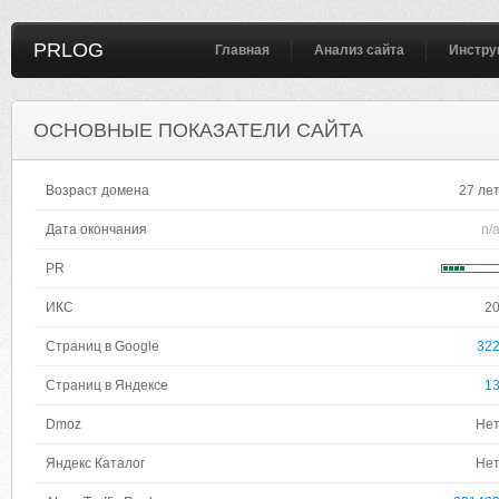
PRLOG
Главная
Анализ сайта
Инстру
ОСНОВНЫЕ ПОКАЗАТЕЛИ САЙТА
Возраст домена
27 ле
Дата окончания
n/
PR
ИКС
2
Страниц в Google
32
Страниц в Яндексе
1
Dmoz
Не
Яндекс Каталог
Не