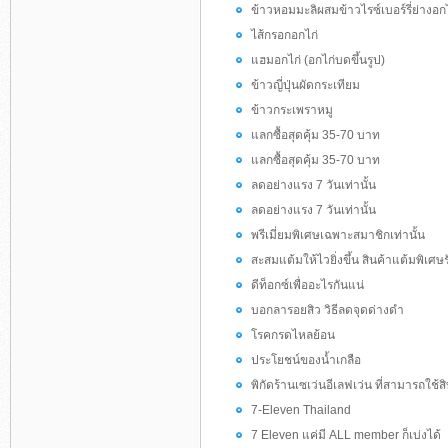
ข้าวหอมมะลิผสมข้าวไรซ์เบอร์รี่ย่างอกไ
ไส้กรอกอกไก่
แฮมอกไก่ (อกไก่บดขึ้นรูป)
ข้าวญี่ปุ่นผัดกระเทียม
ข้าวกระเพราหมู
แลกซื้อสุดคุ้ม 35-70 บาท
แลกซื้อสุดคุ้ม 35-70 บาท
ลดอย่างแรง 7 วันเท่านั้น
ลดอย่างแรง 7 วันเท่านั้น
พรีเมี่ยมพิเศษเฉพาะสมาชิกเท่านั้น
สะสมแต้มให้ไวยิ่งขึ้น สินค้าแต้มพิเศษร
ดีท็อกซ์เพื่ออะไรกันแน่
บอกลารอยสิว วิธีลดจุดด่างดำ
โรคกรดไหลย้อน
ประโยชน์ของน้ำเกลือ
พิกัดร้านเซเว่นอีเลฟเว่น ที่สามารถใช้สิท
7-Eleven Thailand
7 Eleven แค่มี ALL member ก็เบ่งได้