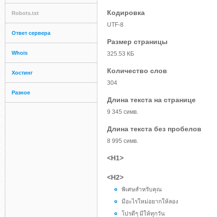
Кодировка
Robots.txt
UTF-8
Ответ сервера
Размер страницы
Whois
325.53 КБ
Количество слов
Хостинг
304
Разное
Длина текста на странице
9 345 симв.
Длина текста без пробелов
8 995 симв.
<H1>
<H2>
พิเศษสำหรับคุณ
มีอะไรใหม่อยากให้ลอง
โปรดีๆ มีให้ทุกวัน