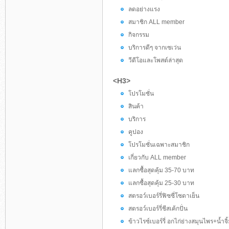
ลดอย่างแรง
สมาชิก ALL member
กิจกรรม
บริการดีๆ จากเซเว่น
วีดีโอและโพสต์ล่าสุด
<H3>
โปรโมชั่น
สินค้า
บริการ
คูปอง
โปรโมชั่นเฉพาะสมาชิก
เกี่ยวกับ ALL member
แลกซื้อสุดคุ้ม 35-70 บาท
แลกซื้อสุดคุ้ม 25-30 บาท
สตรอว์เบอร์รี่ฟิซซี่โซดาเย็น
สตรอว์เบอร์รี่ชีสเค้กปั่น
ข้าวไรซ์เบอร์รี่ อกไก่ย่างสมุนไพร+น้ำจิ้