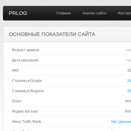
PRLOG
Главная
Анализ сайта
Инстру
ОСНОВНЫЕ ПОКАЗАТЕЛИ САЙТА
Возраст домена
n/
Дата окончания
n/
ИКС
3
Страниц в Google
2
Страниц в Яндексе
2
Dmoz
Не
Яндекс Каталог
Не
Alexa Traffic Rank
Нет данны