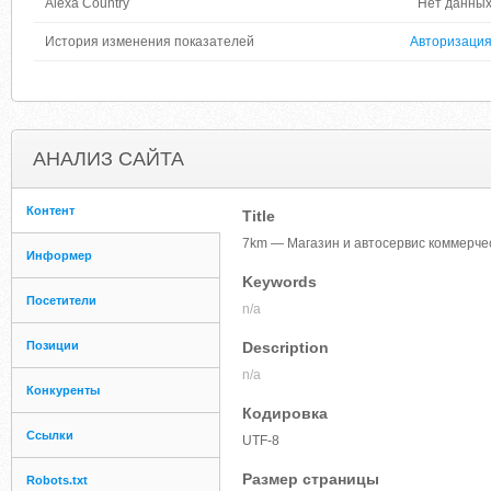
Alexa Country
Нет данны
История изменения показателей
Авторизаци
АНАЛИЗ САЙТА
Контент
Title
7km — Магазин и автосервис коммерче
Информер
Keywords
Посетители
n/a
Позиции
Description
n/a
Конкуренты
Кодировка
Ссылки
UTF-8
Размер страницы
Robots.txt