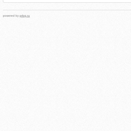
powered by
prlog.ru