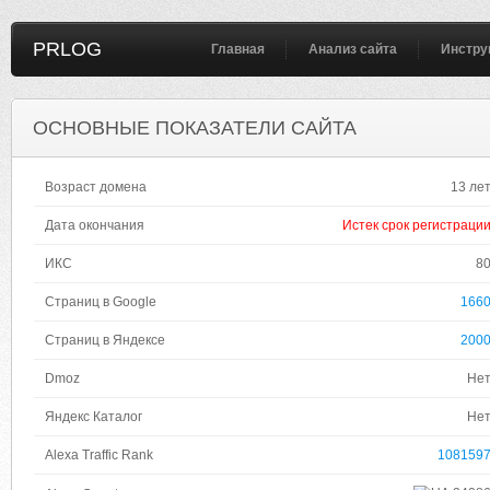
PRLOG
Главная
Анализ сайта
Инстру
ОСНОВНЫЕ ПОКАЗАТЕЛИ САЙТА
Возраст домена
13 ле
Дата окончания
Истек срок регистраци
ИКС
8
Страниц в Google
166
Страниц в Яндексе
200
Dmoz
Не
Яндекс Каталог
Не
Alexa Traffic Rank
108159