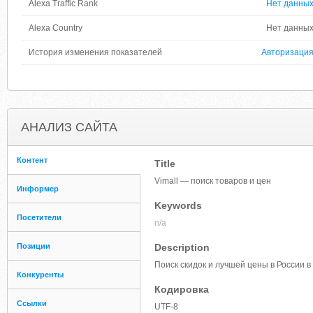
Alexa Traffic Rank
Нет данны
Alexa Country
Нет данны
История изменения показателей
Авторизаци
АНАЛИЗ САЙТА
Контент
Title
Vimall — поиск товаров и цен
Информер
Keywords
Посетители
n/a
Позиции
Description
Поиск скидок и лучшей цены в России в
Конкуренты
Кодировка
Ссылки
UTF-8