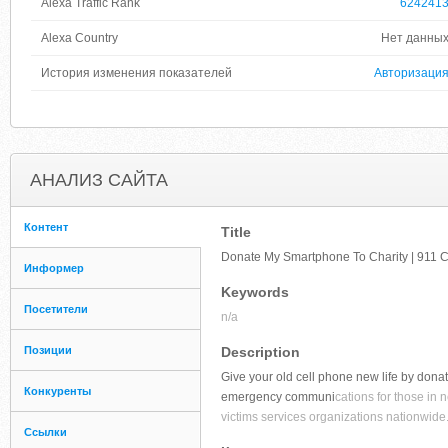
Alexa Traffic Rank
624241
Alexa Country
Нет данны
История изменения показателей
Авторизаци
АНАЛИЗ САЙТА
Контент
Title
Donate My Smartphone To Charity | 911 
Информер
Keywords
Посетители
n/a
Позиции
Description
Give your old cell phone new life by dona
Конкуренты
emergency communi
cations for those in 
victims services organizations nationwide
Ссылки