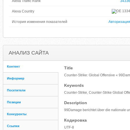
Alexa Traffic Rank
3433
133
Alexa Country
История изменения показателей
Авторизаци
АНАЛИЗ САЙТА
Контент
Title
Counter-Strike: Global Offensive « 99Da
Информер
Keywords
Посетители
Counter-Strike, Counter-Strike Global Off
Позиции
Description
99Damage berichtet über die nationale und
Конкуренты
Кодировка
Ссылки
UTF-8