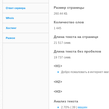
Размер страницы
Ответ сервера
260.44 КБ
Whois
Количество слов
Хостинг
1 445
Длина текста на странице
Разное
21 517 симв.
Длина текста без пробелов
19 737 симв.
<H1>
Добро пожаловать в интернет-маг
<H2>
<H3>
Анализ текста
2.70% ( 39 )
машин