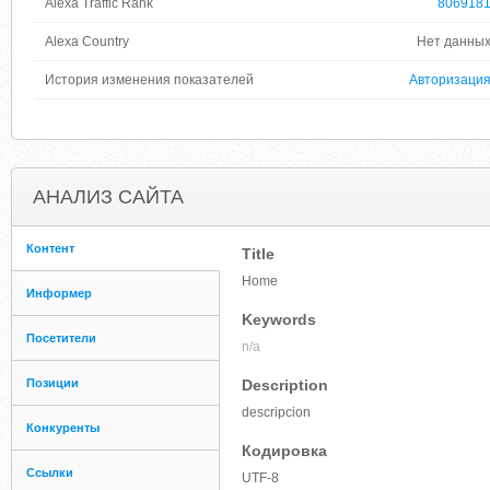
Alexa Traffic Rank
806918
Alexa Country
Нет данны
История изменения показателей
Авторизаци
АНАЛИЗ САЙТА
Контент
Title
Home
Информер
Keywords
Посетители
n/a
Позиции
Description
descripcion
Конкуренты
Кодировка
Ссылки
UTF-8