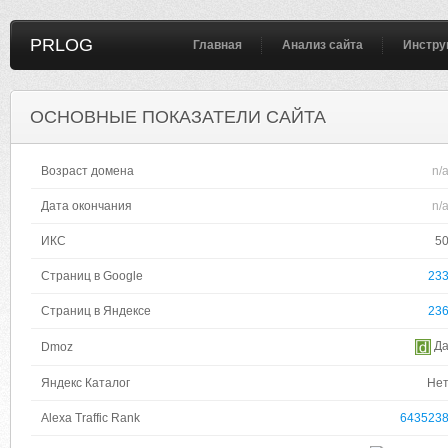
PRLOG
Главная
Анализ сайта
Инстру
ОСНОВНЫЕ ПОКАЗАТЕЛИ САЙТА
Возраст домена
n/
Дата окончания
n/
ИКС
5
Страниц в Google
23
Страниц в Яндексе
23
Д
Dmoz
Яндекс Каталог
Не
Alexa Traffic Rank
643523