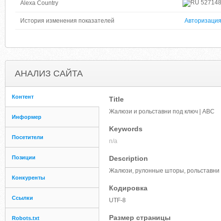
52714
Alexa Country
История изменения показателей
Авторизаци
АНАЛИЗ САЙТА
Контент
Title
Жалюзи и рольставни под ключ | АВС
Информер
Keywords
Посетители
n/a
Позиции
Description
Жалюзи, рулонные шторы, рольставни 
Конкуренты
Кодировка
Ссылки
UTF-8
Размер страницы
Robots.txt