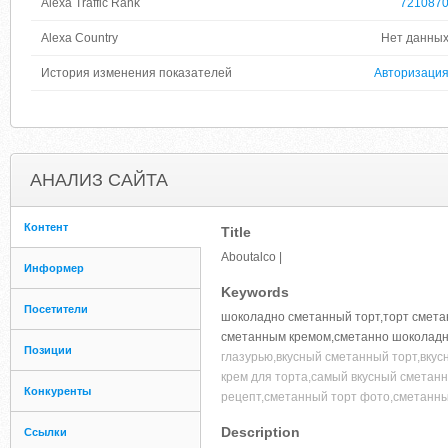
Alexa Traffic Rank
721087
Alexa Country
Нет данны
История изменения показателей
Авторизаци
АНАЛИЗ САЙТА
Контент
Title
Aboutalco |
Информер
Keywords
Посетители
шоколадно сметанный торт,торт смет
сметанным кремом,сметанно шоколадн
Позиции
глазурью,вкусный сметанный торт,вкус
крем для торта,самый вкусный сметанн
Конкуренты
рецепт,сметанный торт фото,сметанны
Description
Ссылки