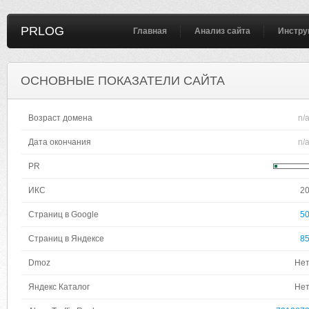
PRLOG
Главная
Анализ сайта
Инстру
ОСНОВНЫЕ ПОКАЗАТЕЛИ САЙТА
Возраст домена
n/
Дата окончания
n/
PR
ИКС
2
Страниц в Google
5
Страниц в Яндексе
8
Dmoz
Не
Яндекс Каталог
Не