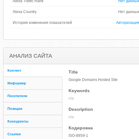
Alexa Traffic Rank
Нет данны
Alexa Country
Нет данны
История изменения показателей
Авторизаци
АНАЛИЗ САЙТА
Контент
Title
Google Domains Hosted Site
Информер
Keywords
Посетители
n/a
Позиции
Description
n/a
Конкуренты
Кодировка
Ссылки
ISO-8859-1