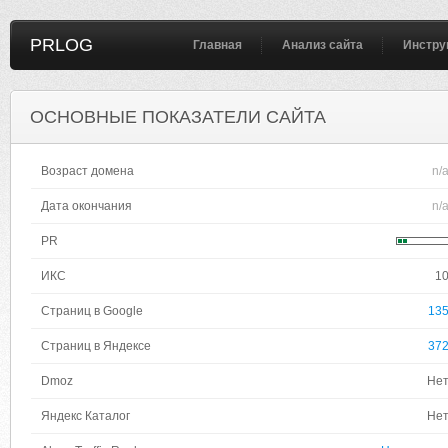
PRLOG
Главная
Анализ сайта
Инстру
ОСНОВНЫЕ ПОКАЗАТЕЛИ САЙТА
Возраст домена
n/
Дата окончания
n/
PR
ИКС
1
Страниц в Google
13
Страниц в Яндексе
37
Dmoz
Не
Яндекс Каталог
Не