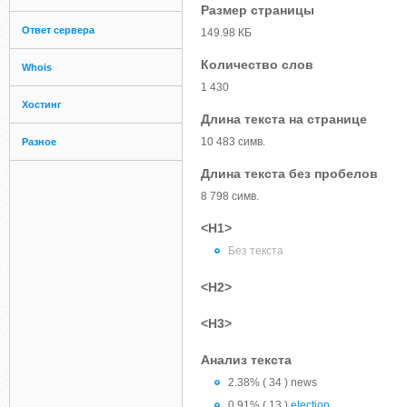
Размер страницы
Ответ сервера
149.98 КБ
Количество слов
Whois
1 430
Хостинг
Длина текста на странице
10 483 симв.
Разное
Длина текста без пробелов
8 798 симв.
<H1>
Без текста
<H2>
<H3>
Анализ текста
2.38% ( 34 ) news
0.91% ( 13 )
election