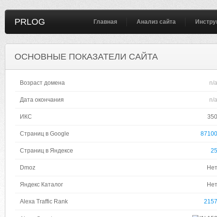
PRLOG
Главная
Анализ сайта
Инстру
ОСНОВНЫЕ ПОКАЗАТЕЛИ САЙТА
Возраст домена
n/
Дата окончания
n/
ИКС
35
Страниц в Google
8710
Страниц в Яндексе
2
Dmoz
Не
Яндекс Каталог
Не
Alexa Traffic Rank
215