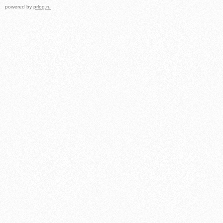
powered by
prlog.ru