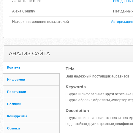
Alexa Traffic Rank
Нет данны
Alexa Country
Нет данны
История изменения показателей
Авторизаци
АНАЛИЗ САЙТА
Контент
Title
Ваш надежный поставщик абразивов
Информер
Keywords
Посетители
шкурка шлифовальная,круги отрезные
шкурка,абразив,абразивы,импортер,ке
Позиции
Description
Конкуренты
шкурка шлифовальная тканевая неводо
водостойкая,круги отрезные,шлифовал
Ссылки