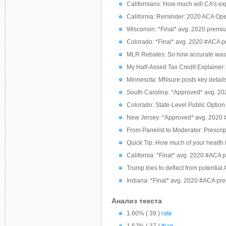
Californians: How much will CA's 
California: Reminder: 2020 ACA Ope
Wisconsin: *Final* avg. 2020 premiu
Colorado: *Final* avg. 2020 #ACA p
MLR Rebates: So how accurate was m
My Half-Assed Tax Credit Explainer: Y
Minnesota: MNsure posts key detail
South Carolina: *Approved* avg. 2
Colorado: State-Level Public Option
New Jersey: *Approved* avg. 2020 
From Panelist to Moderator: Prescri
Quick Tip: How much of your health
California: *Final* avg. 2020 #ACA 
Trump tries to deflect from potential 
Indiana: *Final* avg. 2020 #ACA pre
Анализ текста
1.60% ( 39 )
rate