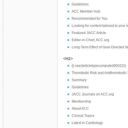
Guidelines
ACC Member Hub
Recommended for You
Looking for content tailored to your 
Featured JACC Article
Editor-in-Chief, ACC.org
Long-Term Effect of Goal-Directed We
<H2>
{{-raw.farticletypecomputed90022}}
Thrombotic Risk and Antithrombotic S
Summary
Guidelines
JACC Journals on ACC.org
Membership
About ACC
Clinical Topics
Latest in Cardiology