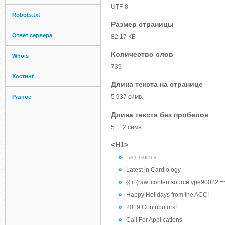
UTF-8
Robots.txt
Размер страницы
Ответ сервера
82.17 КБ
Количество слов
Whois
739
Хостинг
Длина текста на странице
5 937 симв.
Разное
Длина текста без пробелов
5 112 симв.
<H1>
Без текста
Latest in Cardiology
{{ if (raw.fcontentsourcetype90022 == "
Happy Holidays from the ACC!
2019 Contributors!
Call For Applications