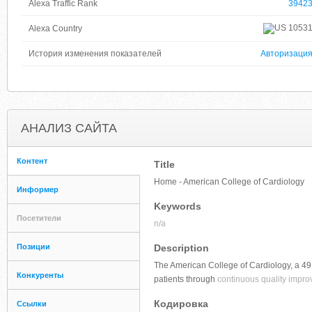
Alexa Traffic Rank
3942
1053
Alexa Country
История изменения показателей
Авторизаци
АНАЛИЗ САЙТА
Контент
Title
Home - American College of Cardiology
Информер
Keywords
Посетители
n/a
Позиции
Description
The American College of Cardiology, a 49,
Конкуренты
patients through
continuous quality impro
Кодировка
Ссылки