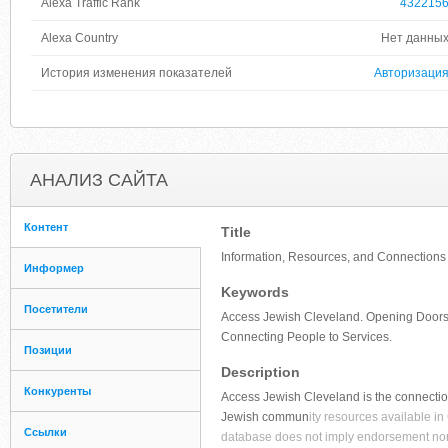
Alexa Traffic Rank
432215
Alexa Country
Нет данны
История изменения показателей
Авторизаци
АНАЛИЗ САЙТА
Контент
Title
Information, Resources, and Connections
Информер
Keywords
Посетители
Access Jewish Cleveland. Opening Doors t
Connecting People to Services.
Позиции
Description
Конкуренты
Access Jewish Cleveland is the connection t
Jewish commun
ity resources available i
Ссылки
database does not imply endorsement nor