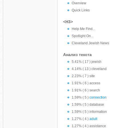
Overview
Quick Links
<H3>
Help Me Find...
Spotlight On...
Cleveland Jewish News
Анализ текста
5.41% ( 17 ) jewish
4.14% ( 13 ) cleveland
2.23% ( 7 ) site
1.91% ( 6 ) access
1.91% ( 6 ) search
1.59% ( 5 )
connection
1.59% ( 5 ) database
1.59% ( 5 ) information
1.27% ( 4 )
adult
1.27% ( 4 ) assistance