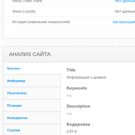
Alexa Traffic Rank
Нет данны
Alexa Country
Нет данны
История изменения показателей
Авторизаци
АНАЛИЗ САЙТА
Контент
Title
Информация о домене
Информер
Keywords
Посетители
n/a
Позиции
Description
n/a
Конкуренты
Кодировка
Ссылки
UTF-8