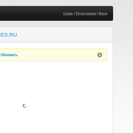
Связь
|
Регистрация
|
Вход
ES.RU
.
Обновить