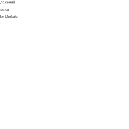
едложений
иалов
Чек Мобайл
ов