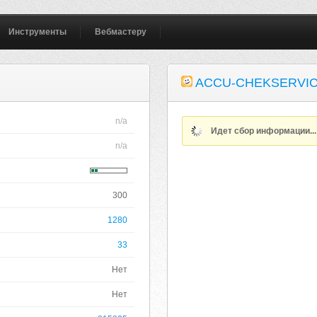
Инструменты
Вебмастеру
ACCU-CHEKSERVIC
n/a
Идет сбор информации..
n/a
300
1280
33
Нет
Нет