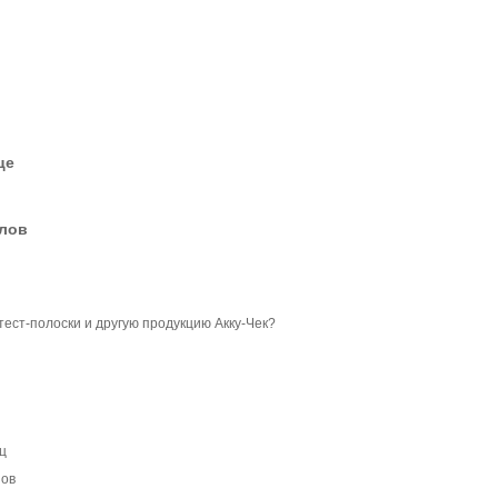
це
елов
тест-полоски и другую продукцию Акку-Чек?
ц
нов