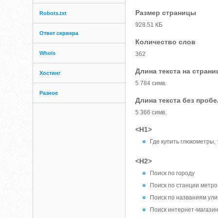
Размер страницы
Robots.txt
928.51 КБ
Ответ сервера
Количество слов
Whois
362
Длина текста на страни
Хостинг
5 784 симв.
Разное
Длина текста без проб
5 366 симв.
<H1>
Где купить глюкометры, 
<H2>
Поиск по городу
Поиск по станции метро
Поиск по названиям ули
Поиск интернет-магази