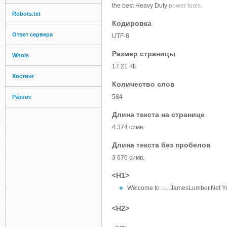
the best Heavy Duty
power tools.
Robots.txt
Кодировка
Ответ сервера
UTF-8
Размер страницы
Whois
17.21 КБ
Хостинг
Количество слов
584
Разное
Длина текста на странице
4 374 симв.
Длина текста без пробелов
3 676 симв.
<H1>
Welcome to ..... JamesLumber.Net Y
<H2>