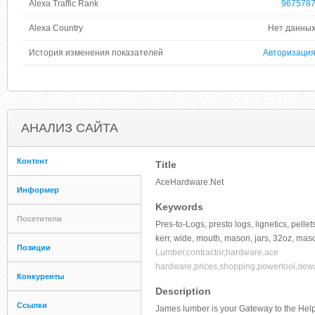
Alexa Traffic Rank
967578
Alexa Country
Нет данны
История изменения показателей
Авторизаци
АНАЛИЗ САЙТА
Контент
Title
AceHardware.Net
Информер
Keywords
Посетители
Pres-to-Logs, presto logs, lignetics, pelle
kerr, wide, mouth, mason, jars, 32oz, maso
Позиции
Lumber,contractor,hardware,ace
hardware,prices,shopping,powertool,dewalt
Конкуренты
Description
Ссылки
James lumber is your Gateway to the Help