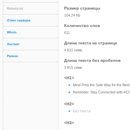
Размер страницы
Robots.txt
104.24 КБ
Ответ сервера
Количество слов
Whois
611
Длина текста на странице
Хостинг
4 631 симв.
Разное
Длина текста без пробелов
3 915 симв.
<H1>
Meal Prep the Safe Way for the Bes
Reminder: Stay Connected with AC
<H2>
Без текста
<H3>