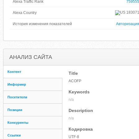
Alexa Traffic Rank
75955
18307
Alexa Country
История изменения показателей
Авторизаци
АНАЛИЗ САЙТА
Контент
Title
ACOFP
Информер
Keywords
Посетители
n/a
Позиции
Description
n/a
Конкуренты
Кодировка
Ссылки
UTF-8