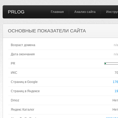
PRLOG
Главная
Анализ сайта
Инстру
ОСНОВНЫЕ ПОКАЗАТЕЛИ САЙТА
Возраст домена
n/
Дата окончания
n/
PR
ИКС
7
Страниц в Google
17
Страниц в Яндексе
1
Dmoz
Не
Яндекс Каталог
Не