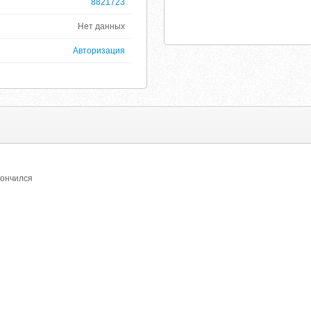
8821723
Нет данных
Авторизация
кончился