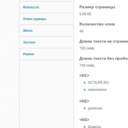
Размер страницы
Robots.txt
5.09 КБ
Ответ сервера
Количество слов
Whois
48
Длина текста на страни
Хостинг
790 симв.
Разное
Длина текста без проб
736 симв.
<H1>
ACTILIFE.RU
закончился
<H2>
доменов
<H3>
Домены