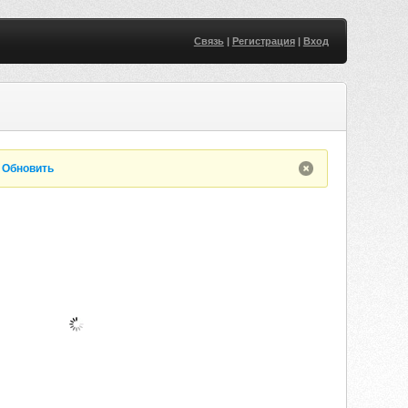
Связь
|
Регистрация
|
Вход
.
Обновить