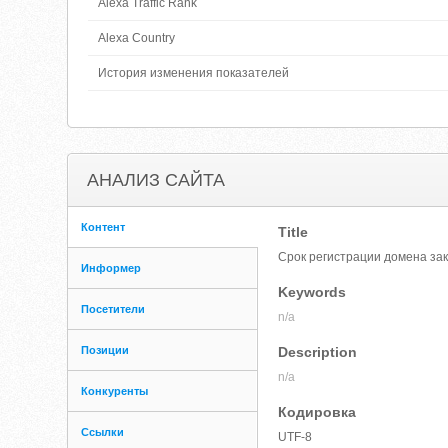
Alexa Traffic Rank
Alexa Country
История изменения показателей
АНАЛИЗ САЙТА
Контент
Title
Срок регистрации домена за
Информер
Keywords
Посетители
n/a
Позиции
Description
n/a
Конкуренты
Кодировка
Ссылки
UTF-8