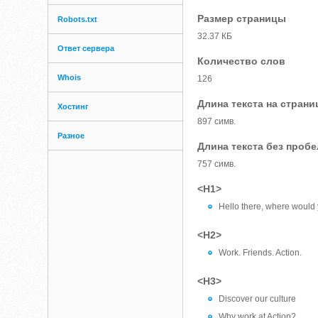
Размер страницы
Robots.txt
32.37 КБ
Ответ сервера
Количество слов
Whois
126
Длина текста на страни
Хостинг
897 симв.
Разное
Длина текста без проб
757 симв.
<H1>
Hello there, where would 
<H2>
Work. Friends. Action.
<H3>
Discover our culture
Why work at Action?