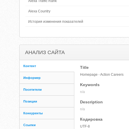
Alexa Traffic Rank
Alexa Country
История изменения показателей
АНАЛИЗ САЙТА
Контент
Title
Homepage - Action Careers
Информер
Keywords
Посетители
n/a
Позиции
Description
n/a
Конкуренты
Кодировка
Ссылки
UTF-8