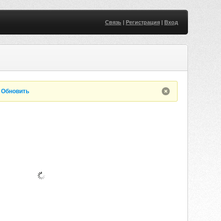
Связь
|
Регистрация
|
Вход
.
Обновить