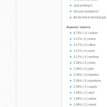
Just working it
Got any questions?
Be the first to find that job
Анализ текста
8.73% ( 11 ) action
3.17% ( 4 ) menu
3.17% ( 4 ) office
3.17% ( 4 ) work
3.17% ( 4 ) working
2.38% ( 3 ) chain
2.38% ( 3 ) jobs
2.38% ( 3 ) logistics
2.38% ( 3 ) questions
2.38% ( 3 ) supply
1.59% ( 2 ) alert
1.59% ( 2 ) asked
1.59% ( 2 ) check