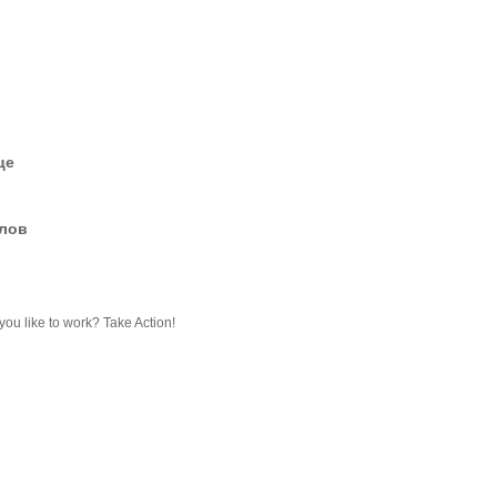
це
елов
you like to work? Take Action!