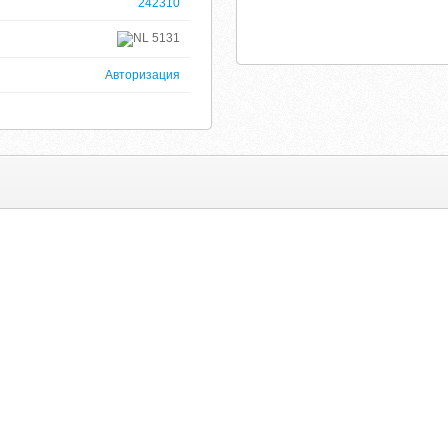
242310
5131
Авторизация