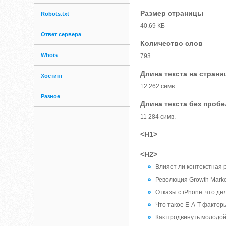
Размер страницы
Robots.txt
40.69 КБ
Ответ сервера
Количество слов
Whois
793
Длина текста на страни
Хостинг
12 262 симв.
Разное
Длина текста без проб
11 284 симв.
<H1>
<H2>
Влияет ли контекстная 
Революция Growth Marke
Отказы с iPhone: что дел
Что такое E-A-T фактор
Как продвинуть молодой