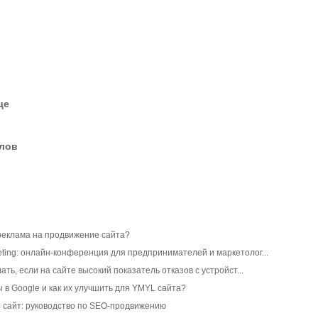
це
елов
реклама на продвижение сайта?
ting: онлайн-конференция для предпринимателей и маркетолог...
ать, если на сайте высокий показатель отказов с устройст...
ы в Google и как их улучшить для YMYL сайта?
 сайт: руководство по SEO-продвижению