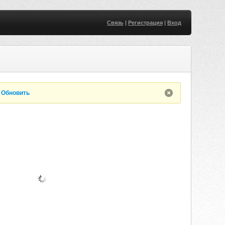
Связь
|
Регистрация
|
Вход
.
Обновить