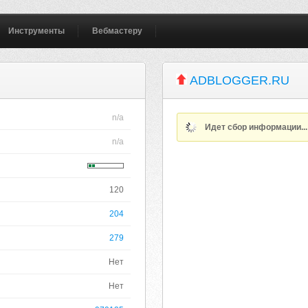
Инструменты
Вебмастеру
ADBLOGGER.RU
n/a
Идет сбор информации..
n/a
120
204
279
Нет
Нет