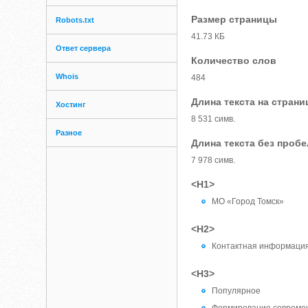
Размер страницы
Robots.txt
41.73 КБ
Ответ сервера
Количество слов
Whois
484
Длина текста на страни
Хостинг
8 531 симв.
Разное
Длина текста без проб
7 978 симв.
<H1>
МО «Город Томск»
<H2>
Контактная информаци
<H3>
Популярное