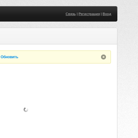
Связь
|
Регистрация
|
Вход
.
Обновить