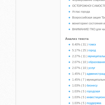
Формирование современ
ОСТОРОЖНО! САМОСТ
Атлас города
Всероссийская акция "Б
мониторинг состояния и
ВНИМАНИЕ! ТКО для ча
Анализ текста
6.40% ( 31 )
томск
5.17% ( 25 )
город
2.27% ( 11 )
муниципаль
2.07% ( 10 )
образовани
2.07% ( 10 )
услуг
1.45% ( 7 )
администрац
1.45% ( 7 ) муниципальн
1.03% ( 5 )
бизнесу
1.03% ( 5 )
городская
1.03% ( 5 )
инвестицион
1.03% ( 5 )
поддержка