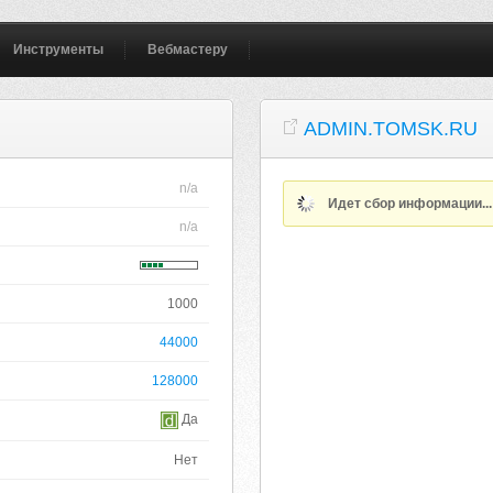
Инструменты
Вебмастеру
ADMIN.TOMSK.RU
n/a
Идет сбор информации..
n/a
1000
44000
128000
Да
Нет