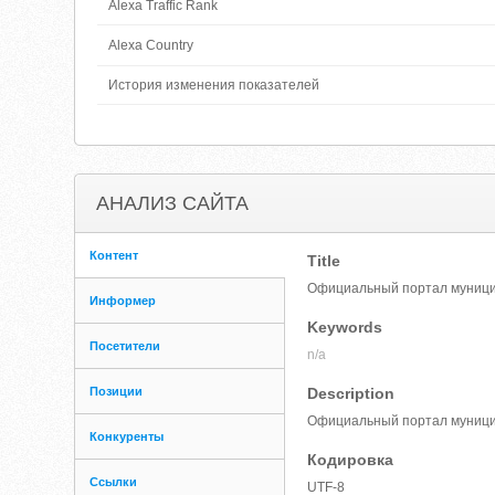
Alexa Traffic Rank
Alexa Country
История изменения показателей
АНАЛИЗ САЙТА
Контент
Title
Официальный портал муницип
Информер
Keywords
Посетители
n/a
Позиции
Description
Официальный портал муници
Конкуренты
Кодировка
Ссылки
UTF-8