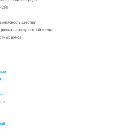
ной городской среды
РОЙ!
езопасность детства"
 развития конкурентной среды
стных домов
ные
я
ии
ого
ной