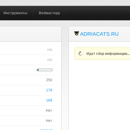
Инструменты
Вебмастеру
ADRIACATS.RU
n/a
Идет сбор информации..
n/a
250
179
169
Нет
Нет