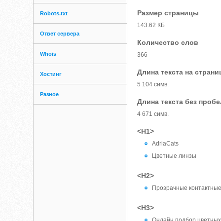
Размер страницы
Robots.txt
143.62 КБ
Ответ сервера
Количество слов
Whois
366
Длина текста на страни
Хостинг
5 104 симв.
Разное
Длина текста без проб
4 671 симв.
<H1>
AdriaCats
Цветные линзы
<H2>
Прозрачные контактны
<H3>
Онлайн подбор цветных