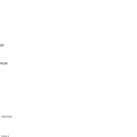
це
елов
е линзы
 линз