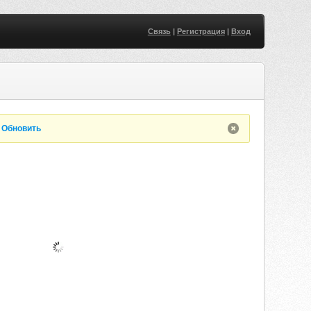
Связь
|
Регистрация
|
Вход
.
Обновить