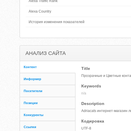
Alexa Traffic Rank
Alexa Country
История изменения показателей
АНАЛИЗ САЙТА
Контент
Title
Прозрачные и Цветные конт
Информер
Keywords
Посетители
n/a
Позиции
Description
Adriacats интернет-магазин 
Конкуренты
Кодировка
Ссылки
UTF-8