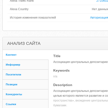
Alexa Traffic Rank
271060
Alexa Country
Нет данны
История изменения показателей
Авторизаци
АНАЛИЗ САЙТА
Контент
Title
Ассоциация центральных депозитарие
Информер
Keywords
Посетители
n/a
Позиции
Description
Ассоциация центральных депозитариев
Конкуренты
целью которого является развитие и с
пространства», вхождение центральны
Ссылки
бумагами.