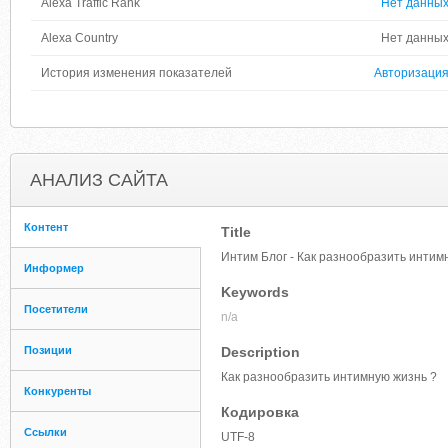
Alexa Traffic Rank
Нет данны
Alexa Country
Нет данны
История изменения показателей
Авторизаци
АНАЛИЗ САЙТА
Контент
Title
Интим Блог - Как разнообразить интим
Информер
Keywords
Посетители
n/a
Позиции
Description
Как разнообразить интимную жизнь ?
Конкуренты
Кодировка
Ссылки
UTF-8