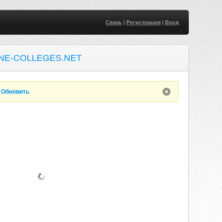
Связь
|
Регистрация
|
Вход
NE-COLLEGES.NET
.
Обновить