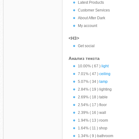
Latest Products
Customer Services
About After Dark
My account
<H3>
Get social
Анализ текста
10.00% ( 67 )
light
7.01% ( 47 )
ceiling
5.07% ( 34 )
lamp
2.84% ( 19 ) lighting
2.69% ( 18 ) table
2.54% ( 17 ) floor
2.39% ( 16 ) wall
1.94% ( 13 ) room
1.64% ( 11 ) shop
1.34% ( 9 ) bathroom