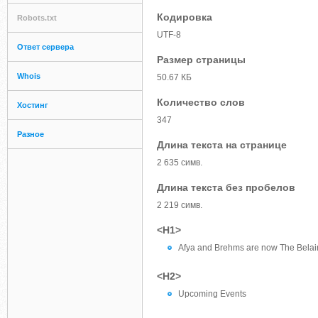
Кодировка
Robots.txt
UTF-8
Ответ сервера
Размер страницы
Whois
50.67 КБ
Количество слов
Хостинг
347
Разное
Длина текста на странице
2 635 симв.
Длина текста без пробелов
2 219 симв.
<H1>
Afya and Brehms are now The Belai
<H2>
Upcoming Events