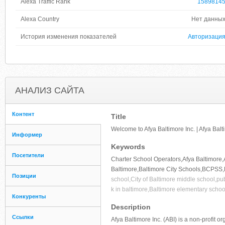
Alexa Traffic Rank
1589814
Alexa Country
Нет данны
История изменения показателей
Авторизаци
АНАЛИЗ САЙТА
Контент
Title
Welcome to Afya Baltimore Inc. | Afya Balt
Информер
Keywords
Посетители
Charter School Operators,Afya Baltimore,Af
Baltimore,Baltimore City Schools,BCPSS,B
Позиции
school,City of Baltimore middle school,pu
k in baltimore,Baltimore elementary schoo
Конкуренты
Description
Ссылки
Afya Baltimore Inc. (ABI) is a non-profit o