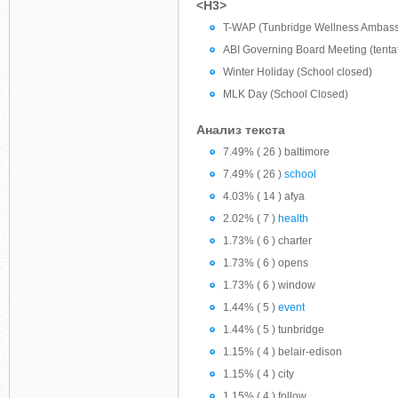
<H3>
T-WAP (Tunbridge Wellness Ambas
ABI Governing Board Meeting (tentat
Winter Holiday (School closed)
MLK Day (School Closed)
Анализ текста
7.49% ( 26 ) baltimore
7.49% ( 26 )
school
4.03% ( 14 ) afya
2.02% ( 7 )
health
1.73% ( 6 ) charter
1.73% ( 6 ) opens
1.73% ( 6 ) window
1.44% ( 5 )
event
1.44% ( 5 ) tunbridge
1.15% ( 4 ) belair-edison
1.15% ( 4 ) city
1.15% ( 4 ) follow