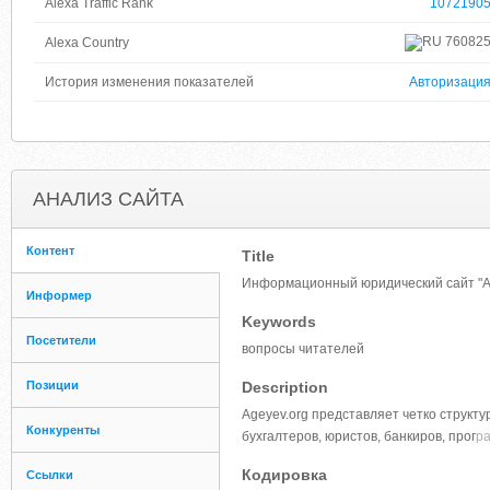
Alexa Traffic Rank
1072190
76082
Alexa Country
История изменения показателей
Авторизаци
АНАЛИЗ САЙТА
Контент
Title
Информационный юридический сайт "Age
Информер
Keywords
Посетители
вопросы читателей
Позиции
Description
Ageyev.org представляет четко структ
Конкуренты
бухгалтеров, юристов, банкиров, прог
ра
Кодировка
Ссылки