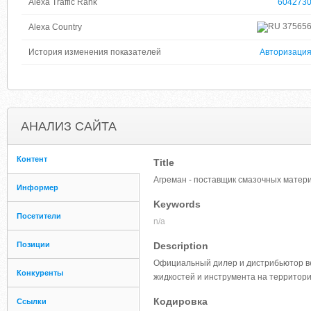
Alexa Traffic Rank
604273
37565
Alexa Country
История изменения показателей
Авторизаци
АНАЛИЗ САЙТА
Контент
Title
Агреман - поставщик смазочных матер
Информер
Keywords
Посетители
n/a
Позиции
Description
Официальный дилер и дистрибьютор ве
Конкуренты
жидкостей и инструмента на территори
Кодировка
Ссылки