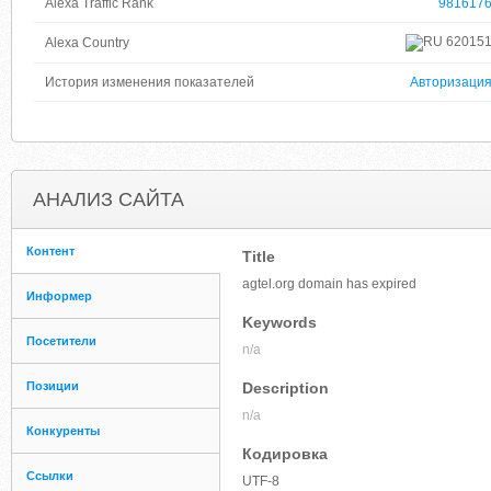
Alexa Traffic Rank
981617
62015
Alexa Country
История изменения показателей
Авторизаци
АНАЛИЗ САЙТА
Контент
Title
agtel.org domain has expired
Информер
Keywords
Посетители
n/a
Позиции
Description
n/a
Конкуренты
Кодировка
Ссылки
UTF-8