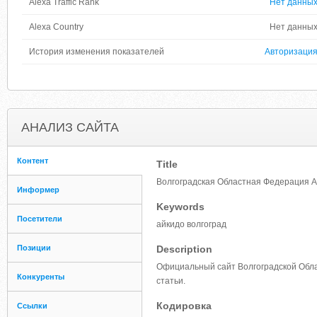
Alexa Traffic Rank
Нет данны
Alexa Country
Нет данны
История изменения показателей
Авторизаци
АНАЛИЗ САЙТА
Контент
Title
Волгоградская Областная Федерация 
Информер
Keywords
Посетители
айкидо волгоград
Позиции
Description
Официальный сайт Волгоградской Обла
Конкуренты
статьи.
Кодировка
Ссылки