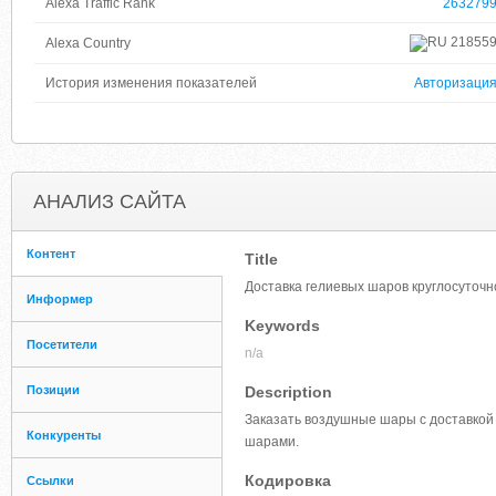
Alexa Traffic Rank
263279
21855
Alexa Country
История изменения показателей
Авторизаци
АНАЛИЗ САЙТА
Контент
Title
Доставка гелиевых шаров круглосуточн
Информер
Keywords
Посетители
n/a
Позиции
Description
Заказать воздушные шары с доставкой 
Конкуренты
шарами.
Кодировка
Ссылки