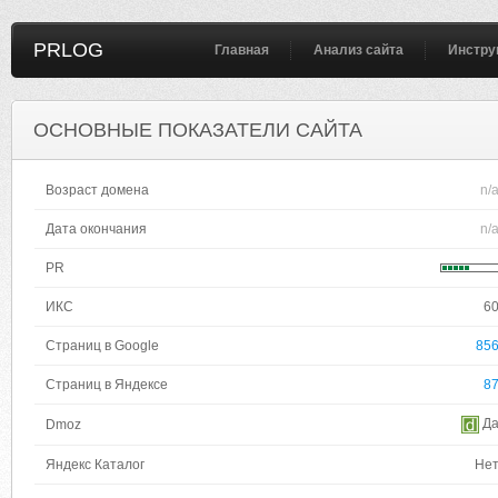
PRLOG
Главная
Анализ сайта
Инстру
ОСНОВНЫЕ ПОКАЗАТЕЛИ САЙТА
Возраст домена
n/
Дата окончания
n/
PR
ИКС
6
Страниц в Google
85
Страниц в Яндексе
8
Д
Dmoz
Яндекс Каталог
Не