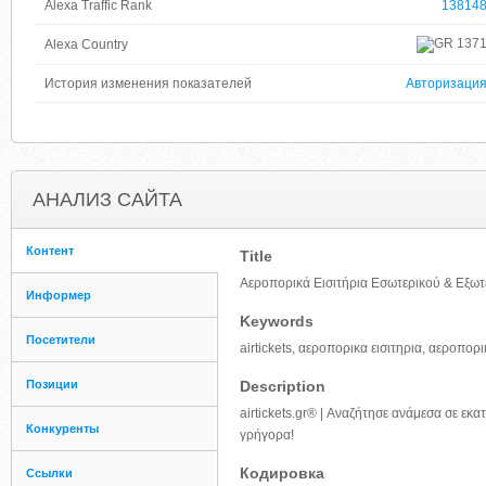
Alexa Traffic Rank
13814
137
Alexa Country
История изменения показателей
Авторизаци
АНАЛИЗ САЙТА
Контент
Title
Αεροπορικά Εισιτήρια Εσωτερικού & Εξωτερ
Информер
Keywords
Посетители
airtickets, αεροπορικα εισιτηρια, αεροπορ
Позиции
Description
airtickets.gr® | Αναζήτησε ανάμεσα σε εκα
Конкуренты
γρήγορα!
Кодировка
Ссылки