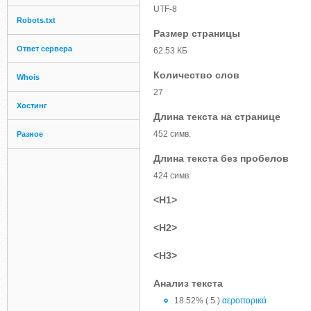
UTF-8
Robots.txt
Размер страницы
Ответ сервера
62.53 КБ
Количество слов
Whois
27
Хостинг
Длина текста на странице
452 симв.
Разное
Длина текста без пробелов
424 симв.
<H1>
<H2>
<H3>
Анализ текста
18.52% ( 5 )
αεροπορικά