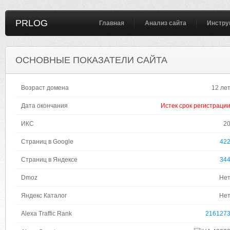
PRLOG
Главная
Анализ сайта
Инстру
ОСНОВНЫЕ ПОКАЗАТЕЛИ САЙТА
Возраст домена
12 ле
Дата окончания
Истек срок регистраци
ИКС
2
Страниц в Google
42
Страниц в Яндексе
34
Dmoz
Не
Яндекс Каталог
Не
Alexa Traffic Rank
216127