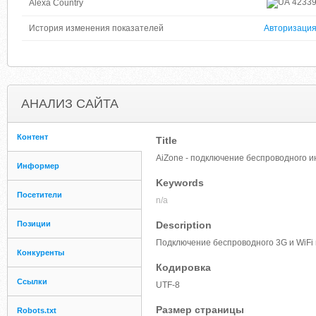
4233
Alexa Country
История изменения показателей
Авторизаци
АНАЛИЗ САЙТА
Контент
Title
AiZone - подключение беспроводного 
Информер
Keywords
Посетители
n/a
Позиции
Description
Подключение беспроводного 3G и WiFi 
Конкуренты
Кодировка
Ссылки
UTF-8
Размер страницы
Robots.txt